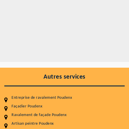
Autres services
Entreprise de ravalement Poudenx
Façadier Poudenx
Ravalement de façade Poudenx
Entretenir votre toiture, c'est préserver sa
durabilité
Artisan peintre Poudenx