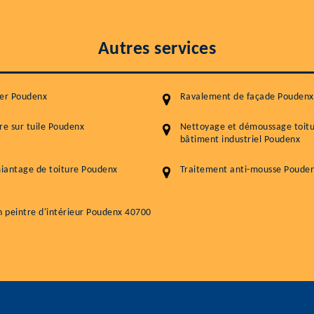
Autres services
ier Poudenx
Ravalement de façade Poudenx
re sur tuile Poudenx
Nettoyage et démoussage toit
bâtiment industriel Poudenx
iantage de toiture Poudenx
Traitement anti-mousse Poude
n peintre d'intérieur Poudenx 40700