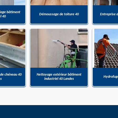
dage bâtiment
Démoussage de toiture 40
Entreprise 
el 40
 de chéneau 40
Nettoyage extérieur bâtiment
Hydrofuge
es
industriel 40 Landes