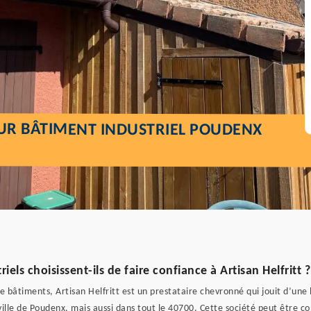
EUR BÂTIMENT INDUSTRIEL POUDENX
els choisissent-ils de faire confiance à Artisan Helfritt ?
de bâtiments, Artisan Helfritt est un prestataire chevronné qui jouit d’un
la ville de Poudenx, mais aussi dans tout le 40700. Cette société peut êtr