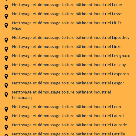
Nettoyage et démoussage toiture bâtiment industriel Louer
Nettoyage et démoussage toiture bâtiment industriel Losse
Nettoyage et démoussage toiture bâtiment industriel Lit Et
Mixe
Nettoyage et démoussage toiture bâtiment industriel Liposthey
Nettoyage et démoussage toiture bâtiment industriel Linxe
Entretenir votre toiture, c'est préserver sa
Nettoyage et démoussage toiture bâtiment industriel Levignacq
durabilité
Nettoyage et démoussage toiture bâtiment industriel Le Leuy
Plus de 15 ans d'expérience en couverture et facade
Nettoyage et démoussage toiture bâtiment industriel Lesperon
Nettoyage et démoussage toiture bâtiment industriel Lesgor
Service
Prix au m²
Nettoyage et démoussage toiture bâtiment industriel
Nettoyageb toiture
4 € / m²
Lencouacq
Nettoyage et démoussage toiture bâtiment industriel Leon
Démoussage toiture
9 € / m²
Nettoyage et démoussage toiture bâtiment industriel Lauret
Traitement hydrofuge toiture
9 € / m²
Nettoyage et démoussage toiture bâtiment industriel Laurede
Nettoyage et démoussage toiture bâtiment industriel Latrille
5.0
(118avis)