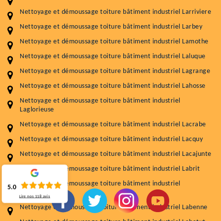
Artisant local recommander
Nettoyage et démoussage toiture bâtiment industriel Larriviere
Matériaux de qualité
Nettoyage et démoussage toiture bâtiment industriel Larbey
Professionnalisme et réactivité
Nettoyage et démoussage toiture bâtiment industriel Lamothe
05 33 06 15 63
07 80 39 28 74
Nettoyage et démoussage toiture bâtiment industriel Laluque
Nettoyage et démoussage toiture bâtiment industriel Lagrange
76 chemin de la Source 40180 RIVIERE-SAAS-ET-GOURBY
Nettoyage et démoussage toiture bâtiment industriel Lahosse
Vos données sont protégées
Réponse en moins de 24h
Nettoyage et démoussage toiture bâtiment industriel
Laglorieuse
Nettoyage et démoussage toiture bâtiment industriel Lacrabe
Nettoyage et démoussage toiture bâtiment industriel Lacquy
Nettoyage et démoussage toiture bâtiment industriel Lacajunte
Nettoyage et démoussage toiture bâtiment industriel Labrit
Nettoyage et démoussage toiture bâtiment industriel
5.0
Labouheyre
Lire nos
118
avis
Nettoyage et démoussage toiture bâtiment industriel Labenne