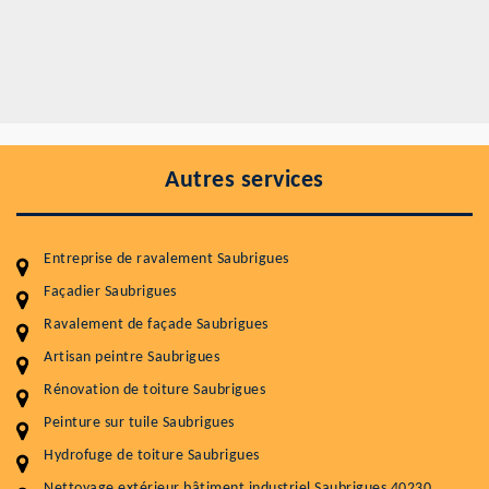
Autres services
Entreprise de ravalement Saubrigues
Façadier Saubrigues
Ravalement de façade Saubrigues
Entretenir votre toiture, c'est préserver sa
Artisan peintre Saubrigues
durabilité
Rénovation de toiture Saubrigues
Plus de 15 ans d'expérience en couverture et facade
Peinture sur tuile Saubrigues
Hydrofuge de toiture Saubrigues
Service
Prix au m²
Nettoyage extérieur bâtiment industriel Saubrigues 40230