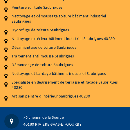
Entretenir votre toiture, c'est préserver sa
Peinture sur tuile Saubrigues
durabilité
Nettoyage et démoussage toiture bâtiment industriel
Plus de 15 ans d'expérience en couverture et facade
Saubrigues
Hydrofuge de toiture Saubrigues
Service
Prix au m²
Nettoyage extérieur bâtiment industriel Saubrigues 40230
Nettoyageb toiture
4 € / m²
Désamiantage de toiture Saubrigues
Démoussage toiture
9 € / m²
Traitement anti-mousse Saubrigues
Démoussage de toiture Saubrigues
Traitement hydrofuge toiture
9 € / m²
Nettoyage et bardage bâtiment industriel Saubrigues
5.0
(118avis)
Spécialiste en dégrisement de terrasse et façade Saubrigues
Artisant local recommander
40230
Matériaux de qualité
Artisan peintre d'intérieur Saubrigues 40230
Professionnalisme et réactivité
05 33 06 15 63
07 80 39 28 74
76 chemin de la Source
76 chemin de la Source 40180 RIVIERE-SAAS-ET-GOURBY
40180 RIVIERE-SAAS-ET-GOURBY