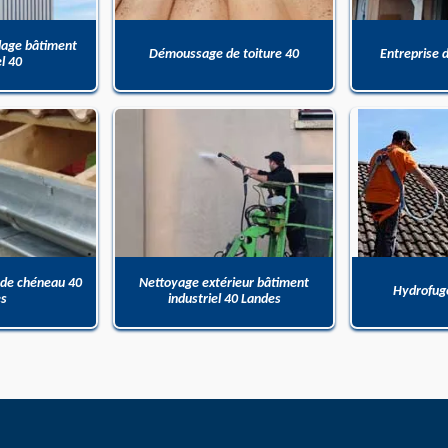
dage bâtiment
Démoussage de toiture 40
Entreprise 
el 40
 de chéneau 40
Nettoyage extérieur bâtiment
Hydrofuge
es
industriel 40 Landes