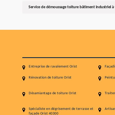
Service de démoussage toiture bâtiment industriel à 
Entreprise de ravalement Orist
Façadi
Rénovation de toiture Orist
Peintu
Désamiantage de toiture Orist
Traite
Spécialiste en dégrisement de terrasse et
Artisa
façade Orist 40300