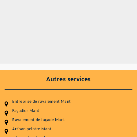
Autres services
Entreprise de ravalement Mant
Façadier Mant
Ravalement de façade Mant
Entretenir votre toiture, c'est préserver sa
durabilité
Artisan peintre Mant