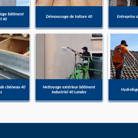
dage bâtiment
Démoussage de toiture 40
Entreprise 
el 40
 de chéneau 40
Nettoyage extérieur bâtiment
Hydrofuge
es
industriel 40 Landes