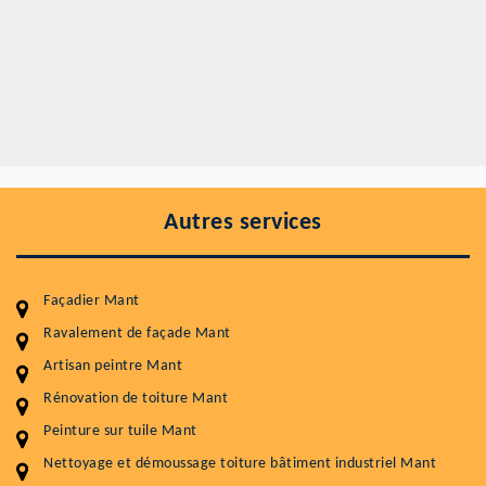
Autres services
Façadier Mant
Ravalement de façade Mant
Artisan peintre Mant
Entretenir votre toiture, c'est préserver sa
durabilité
Rénovation de toiture Mant
Peinture sur tuile Mant
Plus de 15 ans d'expérience en couverture et facade
Nettoyage et démoussage toiture bâtiment industriel Mant
Service
Prix au m²