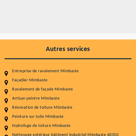
Autres services
Entreprise de ravalement Mimbaste
Façadier Mimbaste
Ravalement de façade Mimbaste
Entretenir votre toiture, c'est préserver sa
Artisan peintre Mimbaste
durabilité
Rénovation de toiture Mimbaste
Plus de 15 ans d'expérience en couverture et facade
Peinture sur tuile Mimbaste
Hydrofuge de toiture Mimbaste
Service
Prix au m²
Nettoyage extérieur bâtiment industriel Mimbaste 40350