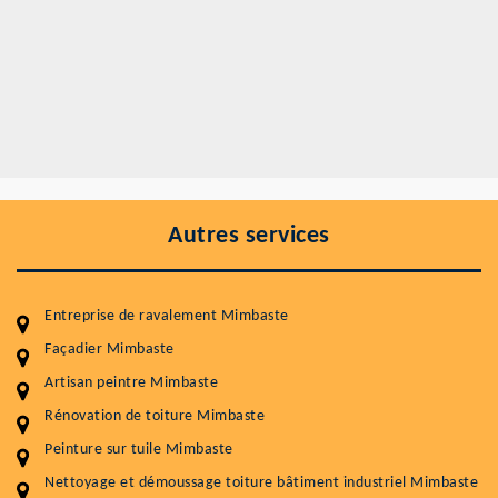
Autres services
Entreprise de ravalement Mimbaste
Façadier Mimbaste
Artisan peintre Mimbaste
Entretenir votre toiture, c'est préserver sa
Rénovation de toiture Mimbaste
durabilité
Peinture sur tuile Mimbaste
Plus de 15 ans d'expérience en couverture et facade
Nettoyage et démoussage toiture bâtiment industriel Mimbaste