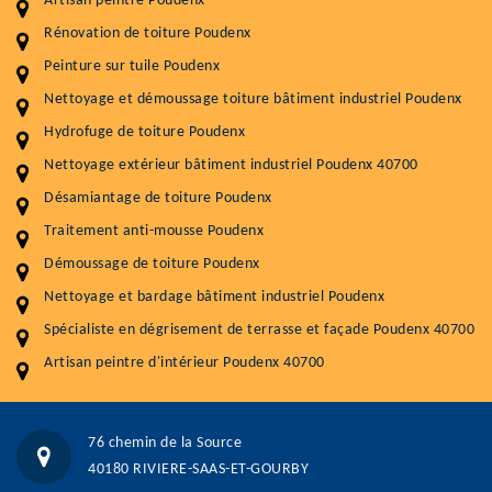
Artisan peintre Poudenx
Entretenir votre toiture, c'est préserver sa
durabilité
Rénovation de toiture Poudenx
Peinture sur tuile Poudenx
Plus de 15 ans d'expérience en couverture et facade
Nettoyage et démoussage toiture bâtiment industriel Poudenx
Service
Prix au m²
Hydrofuge de toiture Poudenx
Nettoyageb toiture
4 € / m²
Nettoyage extérieur bâtiment industriel Poudenx 40700
Désamiantage de toiture Poudenx
Démoussage toiture
9 € / m²
Traitement anti-mousse Poudenx
Traitement hydrofuge toiture
9 € / m²
Démoussage de toiture Poudenx
5.0
(118avis)
Nettoyage et bardage bâtiment industriel Poudenx
Artisant local recommander
Spécialiste en dégrisement de terrasse et façade Poudenx 40700
Matériaux de qualité
Artisan peintre d'intérieur Poudenx 40700
Professionnalisme et réactivité
05 33 06 15 63
07 80 39 28 74
76 chemin de la Source
76 chemin de la Source 40180 RIVIERE-SAAS-ET-GOURBY
40180 RIVIERE-SAAS-ET-GOURBY