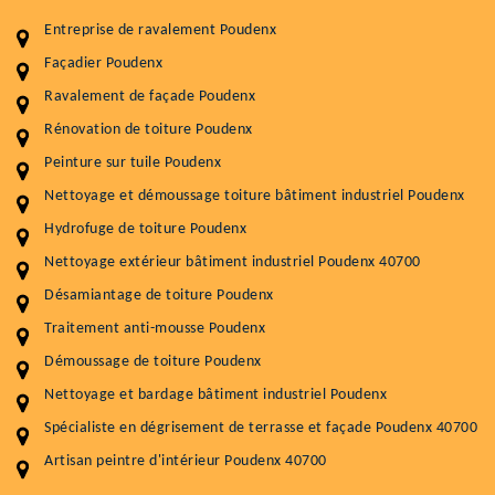
Entreprise de ravalement Poudenx
Façadier Poudenx
Ravalement de façade Poudenx
Entretenir votre toiture, c'est préserver sa
durabilité
Rénovation de toiture Poudenx
Peinture sur tuile Poudenx
Plus de 15 ans d'expérience en couverture et facade
Nettoyage et démoussage toiture bâtiment industriel Poudenx
Service
Prix au m²
Hydrofuge de toiture Poudenx
Nettoyageb toiture
4 € / m²
Nettoyage extérieur bâtiment industriel Poudenx 40700
Désamiantage de toiture Poudenx
Démoussage toiture
9 € / m²
Traitement anti-mousse Poudenx
Traitement hydrofuge toiture
9 € / m²
Démoussage de toiture Poudenx
5.0
(118avis)
Nettoyage et bardage bâtiment industriel Poudenx
Artisant local recommander
Spécialiste en dégrisement de terrasse et façade Poudenx 40700
Matériaux de qualité
Artisan peintre d'intérieur Poudenx 40700
Professionnalisme et réactivité