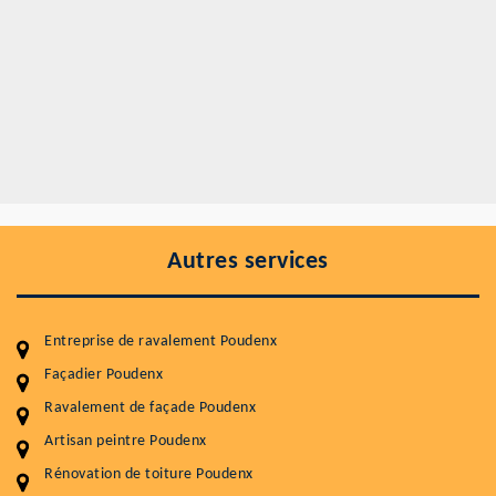
Autres services
Entreprise de ravalement Poudenx
Façadier Poudenx
Ravalement de façade Poudenx
Entretenir votre toiture, c'est préserver sa
durabilité
Artisan peintre Poudenx
Rénovation de toiture Poudenx
Plus de 15 ans d'expérience en couverture et facade