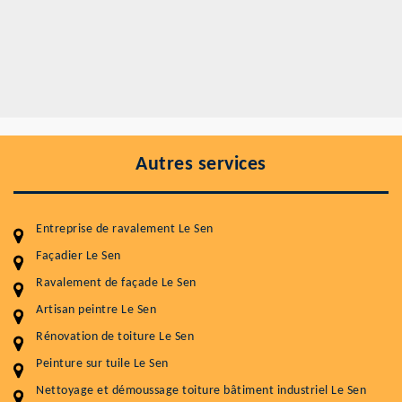
Autres services
Entreprise de ravalement Le Sen
Façadier Le Sen
Ravalement de façade Le Sen
Entretenir votre toiture, c'est préserver sa
durabilité
Artisan peintre Le Sen
Rénovation de toiture Le Sen
Plus de 15 ans d'expérience en couverture et facade
Peinture sur tuile Le Sen
Service
Prix au m²
Nettoyage et démoussage toiture bâtiment industriel Le Sen