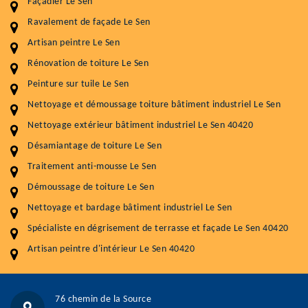
Façadier Le Sen
Ravalement de façade Le Sen
Entretenir votre toiture, c'est préserver sa
durabilité
Artisan peintre Le Sen
Rénovation de toiture Le Sen
Plus de 15 ans d'expérience en couverture et facade
Peinture sur tuile Le Sen
Service
Prix au m²
Nettoyage et démoussage toiture bâtiment industriel Le Sen
Nettoyageb toiture
4 € / m²
Nettoyage extérieur bâtiment industriel Le Sen 40420
Désamiantage de toiture Le Sen
Démoussage toiture
9 € / m²
Traitement anti-mousse Le Sen
Traitement hydrofuge toiture
9 € / m²
Démoussage de toiture Le Sen
5.0
(118avis)
Nettoyage et bardage bâtiment industriel Le Sen
Artisant local recommander
Spécialiste en dégrisement de terrasse et façade Le Sen 40420
Matériaux de qualité
Artisan peintre d'intérieur Le Sen 40420
Professionnalisme et réactivité
05 33 06 15 63
07 80 39 28 74
76 chemin de la Source