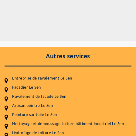
Autres services
Entreprise de ravalement Le Sen
Façadier Le Sen
Ravalement de façade Le Sen
Entretenir votre toiture, c'est préserver sa
durabilité
Artisan peintre Le Sen
Peinture sur tuile Le Sen
Plus de 15 ans d'expérience en couverture et facade
Nettoyage et démoussage toiture bâtiment industriel Le Sen
Service
Prix au m²
Hydrofuge de toiture Le Sen