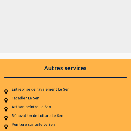
Autres services
Entreprise de ravalement Le Sen
Façadier Le Sen
Artisan peintre Le Sen
Entretenir votre toiture, c'est préserver sa
durabilité
Rénovation de toiture Le Sen
Peinture sur tuile Le Sen
Plus de 15 ans d'expérience en couverture et facade