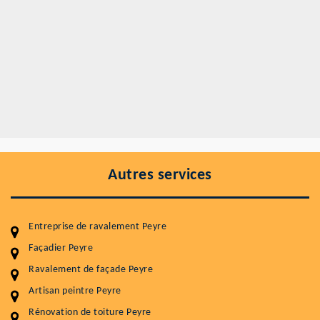
Autres services
Entreprise de ravalement Peyre
Façadier Peyre
Ravalement de façade Peyre
Entretenir votre toiture, c'est préserver sa
durabilité
Artisan peintre Peyre
Rénovation de toiture Peyre
Plus de 15 ans d'expérience en couverture et facade