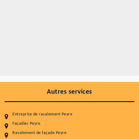
Autres services
Entreprise de ravalement Peyre
Façadier Peyre
Ravalement de façade Peyre
Entretenir votre toiture, c'est préserver sa