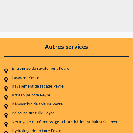
Autres services
Entreprise de ravalement Peyre
Façadier Peyre
Ravalement de façade Peyre
Entretenir votre toiture, c'est préserver sa
durabilité
Artisan peintre Peyre
Rénovation de toiture Peyre
Plus de 15 ans d'expérience en couverture et facade
Peinture sur tuile Peyre
Service
Prix au m²
Nettoyage et démoussage toiture bâtiment industriel Peyre
Nettoyageb toiture
4 € / m²
Hydrofuge de toiture Peyre