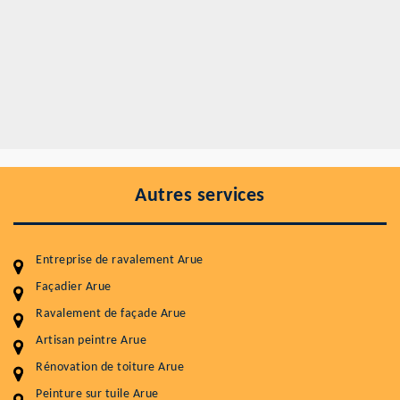
Autres services
Entreprise de ravalement Arue
Façadier Arue
Ravalement de façade Arue
Entretenir votre toiture, c'est préserver sa
durabilité
Artisan peintre Arue
Rénovation de toiture Arue
Plus de 15 ans d'expérience en couverture et facade
Peinture sur tuile Arue