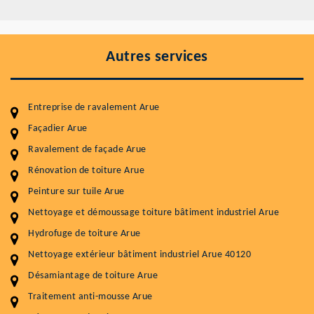
Autres services
Entreprise de ravalement Arue
Façadier Arue
Ravalement de façade Arue
Entretenir votre toiture, c'est préserver sa
durabilité
Rénovation de toiture Arue
Peinture sur tuile Arue
Plus de 15 ans d'expérience en couverture et facade
Nettoyage et démoussage toiture bâtiment industriel Arue
Service
Prix au m²
Hydrofuge de toiture Arue
Nettoyageb toiture
4 € / m²
Nettoyage extérieur bâtiment industriel Arue 40120
Désamiantage de toiture Arue
Démoussage toiture
9 € / m²
Traitement anti-mousse Arue
Traitement hydrofuge toiture
9 € / m²