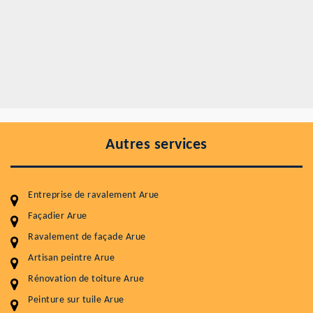
Autres services
Entreprise de ravalement Arue
Façadier Arue
Ravalement de façade Arue
Entretenir votre toiture, c'est préserver sa
durabilité
Artisan peintre Arue
Rénovation de toiture Arue
Plus de 15 ans d'expérience en couverture et facade
Peinture sur tuile Arue
Service
Prix au m²