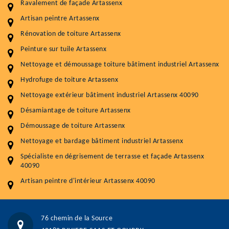
Ravalement de façade Artassenx
Entretenir votre toiture, c'est préserver sa
Artisan peintre Artassenx
durabilité
Rénovation de toiture Artassenx
Plus de 15 ans d'expérience en couverture et facade
Peinture sur tuile Artassenx
Nettoyage et démoussage toiture bâtiment industriel Artassenx
Service
Prix au m²
Hydrofuge de toiture Artassenx
Nettoyageb toiture
4 € / m²
Nettoyage extérieur bâtiment industriel Artassenx 40090
Démoussage toiture
9 € / m²
Désamiantage de toiture Artassenx
Démoussage de toiture Artassenx
Traitement hydrofuge toiture
9 € / m²
Nettoyage et bardage bâtiment industriel Artassenx
5.0
(118avis)
Spécialiste en dégrisement de terrasse et façade Artassenx
Artisant local recommander
40090
Matériaux de qualité
Artisan peintre d'intérieur Artassenx 40090
Professionnalisme et réactivité
05 33 06 15 63
07 80 39 28 74
76 chemin de la Source
76 chemin de la Source 40180 RIVIERE-SAAS-ET-GOURBY