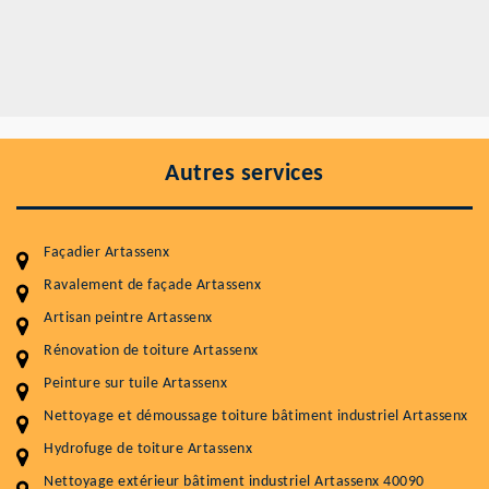
Autres services
Façadier Artassenx
Ravalement de façade Artassenx
Artisan peintre Artassenx
Entretenir votre toiture, c'est préserver sa
Rénovation de toiture Artassenx
durabilité
Peinture sur tuile Artassenx
Plus de 15 ans d'expérience en couverture et facade
Nettoyage et démoussage toiture bâtiment industriel Artassenx
Hydrofuge de toiture Artassenx
Service
Prix au m²
Nettoyage extérieur bâtiment industriel Artassenx 40090