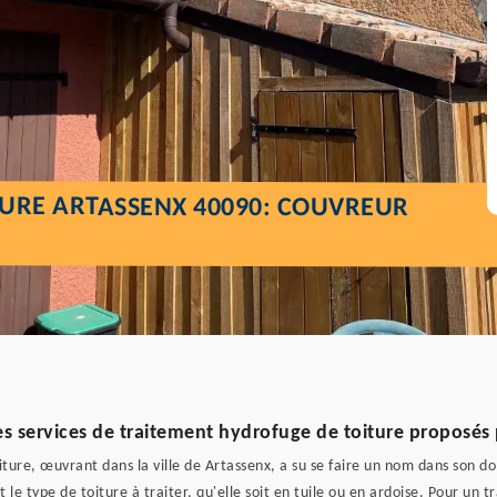
TURE ARTASSENX 40090: COUVREUR
es services de traitement hydrofuge de toiture proposés pa
iture, œuvrant dans la ville de Artassenx, a su se faire un nom dans son do
 le type de toiture à traiter, qu'elle soit en tuile ou en ardoise. Pour un t