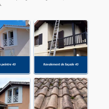
s.
n peintre 40
Ravalement de façade 40