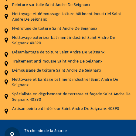
Peinture sur tuile Saint Andre De Seignanx
Entretenir votre toiture, c'est préserver sa
Nettoyage et démoussage toiture bâtiment industriel Saint
durabilité
Andre De Seignanx
Plus de 15 ans d'expérience en couverture et facade
Hydrofuge de toiture Saint Andre De Seignanx
Nettoyage extérieur bâtiment industriel Saint Andre De
Service
Prix au m²
Seignanx 40390
Désamiantage de toiture Saint Andre De Seignanx
Nettoyageb toiture
4 € / m²
Traitement anti-mousse Saint Andre De Seignanx
Démoussage toiture
9 € / m²
Démoussage de toiture Saint Andre De Seignanx
Traitement hydrofuge toiture
9 € / m²
Nettoyage et bardage bâtiment industriel Saint Andre De
Seignanx
5.0
(118avis)
Spécialiste en dégrisement de terrasse et façade Saint Andre De
Artisant local recommander
Seignanx 40390
Matériaux de qualité
Artisan peintre d'intérieur Saint Andre De Seignanx 40390
Professionnalisme et réactivité
05 33 06 15 63
07 80 39 28 74
76 chemin de la Source
76 chemin de la Source 40180 RIVIERE-SAAS-ET-GOURBY