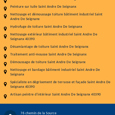
Peinture sur tuile Saint Andre De Seignanx
Entretenir votre toiture, c'est préserver sa
Nettoyage et démoussage toiture bâtiment industriel Saint
durabilité
Andre De Seignanx
Plus de 15 ans d'expérience en couverture et facade
Hydrofuge de toiture Saint Andre De Seignanx
Nettoyage extérieur bâtiment industriel Saint Andre De
Service
Prix au m²
Seignanx 40390
Désamiantage de toiture Saint Andre De Seignanx
Nettoyageb toiture
4 € / m²
Traitement anti-mousse Saint Andre De Seignanx
Démoussage toiture
9 € / m²
Démoussage de toiture Saint Andre De Seignanx
Traitement hydrofuge toiture
9 € / m²
Nettoyage et bardage bâtiment industriel Saint Andre De
Seignanx
5.0
(118avis)
Spécialiste en dégrisement de terrasse et façade Saint Andre De
Artisant local recommander
Seignanx 40390
Matériaux de qualité
Artisan peintre d'intérieur Saint Andre De Seignanx 40390
Professionnalisme et réactivité
05 33 06 15 63
07 80 39 28 74
76 chemin de la Source