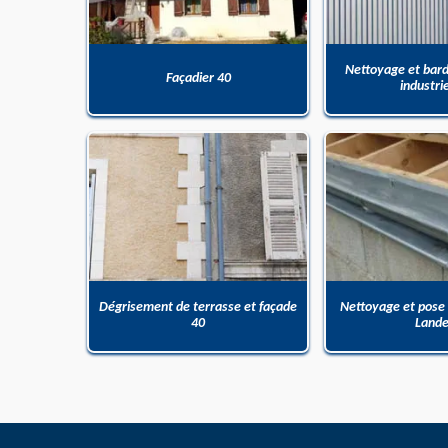
Nettoyage et bar
Façadier 40
industri
Dégrisement de terrasse et façade
Nettoyage et pose
40
Land