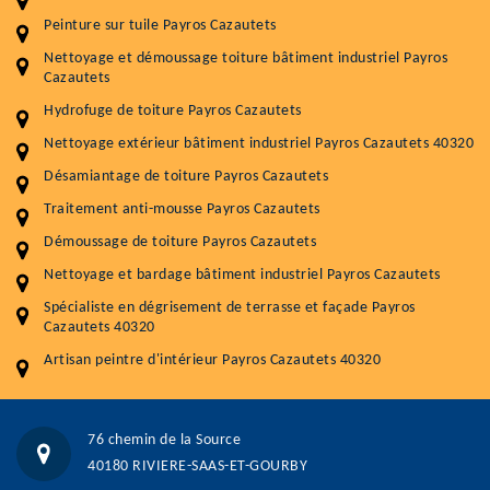
Entretenir votre toiture, c'est préserver sa
Peinture sur tuile Payros Cazautets
durabilité
Nettoyage et démoussage toiture bâtiment industriel Payros
Plus de 15 ans d'expérience en couverture et facade
Cazautets
Hydrofuge de toiture Payros Cazautets
Service
Prix au m²
Nettoyage extérieur bâtiment industriel Payros Cazautets 40320
Nettoyageb toiture
4 € / m²
Désamiantage de toiture Payros Cazautets
Démoussage toiture
9 € / m²
Traitement anti-mousse Payros Cazautets
Démoussage de toiture Payros Cazautets
Traitement hydrofuge toiture
9 € / m²
Nettoyage et bardage bâtiment industriel Payros Cazautets
5.0
(118avis)
Spécialiste en dégrisement de terrasse et façade Payros
Artisant local recommander
Cazautets 40320
Matériaux de qualité
Artisan peintre d'intérieur Payros Cazautets 40320
Professionnalisme et réactivité
05 33 06 15 63
07 80 39 28 74
76 chemin de la Source
76 chemin de la Source 40180 RIVIERE-SAAS-ET-GOURBY
40180 RIVIERE-SAAS-ET-GOURBY