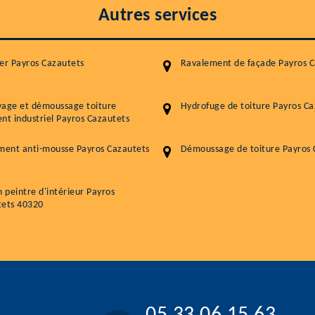
Autres services
er Payros Cazautets
Ravalement de façade Payros C
yage et démoussage toiture
Hydrofuge de toiture Payros Ca
nt industriel Payros Cazautets
ment anti-mousse Payros Cazautets
Démoussage de toiture Payros 
n peintre d'intérieur Payros
tets 40320