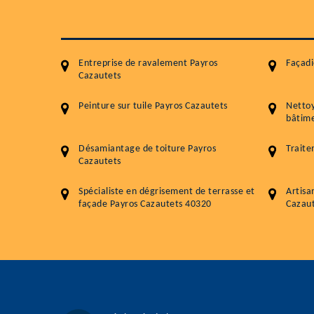
Entreprise de ravalement Payros
Façadi
Cazautets
Peinture sur tuile Payros Cazautets
Netto
bâtime
Désamiantage de toiture Payros
Traite
Cazautets
Spécialiste en dégrisement de terrasse et
Artisa
façade Payros Cazautets 40320
Cazau