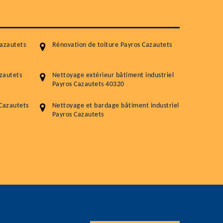
Traitement hydrofuge toiture
5.0
(118avis)
Artisant local recommander
azautets
Rénovation de toiture Payros Cazautets
Matériaux de qualité
Professionnalisme et réactivité
zautets
Nettoyage extérieur bâtiment industriel
Payros Cazautets 40320
05 33 06 15 63
07 80 39 
76 chemin de la Source 40180 RIVIERE
Cazautets
Nettoyage et bardage bâtiment industriel
Payros Cazautets
GOURBY
Vos données sont protégées
Réponse en 