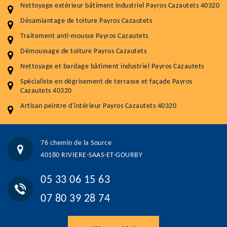
Nettoyage extérieur bâtiment industriel Payros Cazautets 40320
Nettoyageb toiture
4 € / m²
Désamiantage de toiture Payros Cazautets
Démoussage toiture
9 € / m²
Traitement anti-mousse Payros Cazautets
Démoussage de toiture Payros Cazautets
Traitement hydrofuge toiture
9 € / m²
Nettoyage et bardage bâtiment industriel Payros Cazautets
5.0
(118avis)
Spécialiste en dégrisement de terrasse et façade Payros
Artisant local recommander
Cazautets 40320
Matériaux de qualité
Artisan peintre d'intérieur Payros Cazautets 40320
Professionnalisme et réactivité
05 33 06 15 63
07 80 39 28 74
76 chemin de la Source
76 chemin de la Source 40180 RIVIERE-SAAS-ET-GOURBY
40180 RIVIERE-SAAS-ET-GOURBY
Vos données sont protégées
Réponse en moins de 24h
05 33 06 15 63
07 80 39 28 74