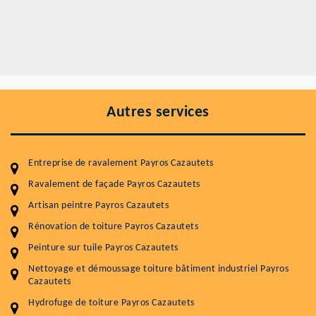
Autres services
Entreprise de ravalement Payros Cazautets
Ravalement de façade Payros Cazautets
Artisan peintre Payros Cazautets
Rénovation de toiture Payros Cazautets
Entretenir votre toiture, c'est préserver sa
Peinture sur tuile Payros Cazautets
durabilité
Nettoyage et démoussage toiture bâtiment industriel Payros
Plus de 15 ans d'expérience en couverture et facade
Cazautets
Hydrofuge de toiture Payros Cazautets
Service
Prix au m²