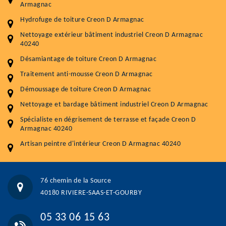
Armagnac
Plus de 15 ans d'expérience en couverture et facade
Hydrofuge de toiture Creon D Armagnac
Service
Prix au m²
Nettoyage extérieur bâtiment industriel Creon D Armagnac
40240
Nettoyageb toiture
4 € / m²
Désamiantage de toiture Creon D Armagnac
Démoussage toiture
9 € / m²
Traitement anti-mousse Creon D Armagnac
Démoussage de toiture Creon D Armagnac
Traitement hydrofuge toiture
9 € / m²
Nettoyage et bardage bâtiment industriel Creon D Armagnac
5.0
(118avis)
Spécialiste en dégrisement de terrasse et façade Creon D
Artisant local recommander
Armagnac 40240
Matériaux de qualité
Artisan peintre d'intérieur Creon D Armagnac 40240
Professionnalisme et réactivité
05 33 06 15 63
07 80 39 28 74
76 chemin de la Source
76 chemin de la Source 40180 RIVIERE-SAAS-ET-GOURBY
40180 RIVIERE-SAAS-ET-GOURBY
Vos données sont protégées
Réponse en moins de 24h
05 33 06 15 63