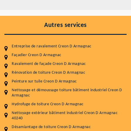
Autres services
Entreprise de ravalement Creon D Armagnac
Façadier Creon D Armagnac
Ravalement de façade Creon D Armagnac
Rénovation de toiture Creon D Armagnac
Entretenir votre toiture, c'est préserver sa
Peinture sur tuile Creon D Armagnac
durabilité
Nettoyage et démoussage toiture bâtiment industriel Creon D
Armagnac
Plus de 15 ans d'expérience en couverture et facade
Hydrofuge de toiture Creon D Armagnac
Service
Prix au m²
Nettoyage extérieur bâtiment industriel Creon D Armagnac
40240
Nettoyageb toiture
4 € / m²
Désamiantage de toiture Creon D Armagnac