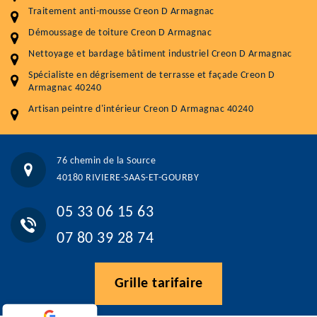
Démoussage toiture
9 € / m²
Traitement anti-mousse Creon D Armagnac
Démoussage de toiture Creon D Armagnac
Traitement hydrofuge toiture
9 € / m²
Nettoyage et bardage bâtiment industriel Creon D Armagnac
5.0
(118avis)
Spécialiste en dégrisement de terrasse et façade Creon D
Artisant local recommander
Armagnac 40240
Matériaux de qualité
Artisan peintre d'intérieur Creon D Armagnac 40240
Professionnalisme et réactivité
05 33 06 15 63
07 80 39 28 74
76 chemin de la Source
76 chemin de la Source 40180 RIVIERE-SAAS-ET-GOURBY
40180 RIVIERE-SAAS-ET-GOURBY
Vos données sont protégées
Réponse en moins de 24h
05 33 06 15 63
07 80 39 28 74
Grille tarifaire