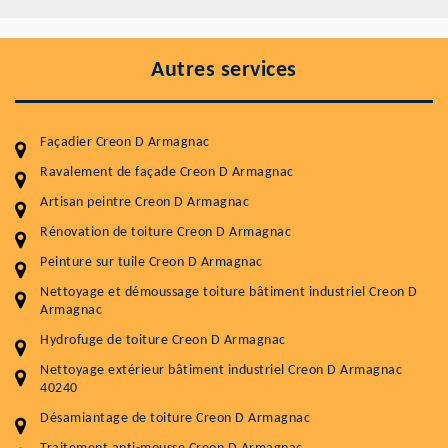
Autres services
Façadier Creon D Armagnac
Ravalement de façade Creon D Armagnac
Artisan peintre Creon D Armagnac
Rénovation de toiture Creon D Armagnac
Entretenir votre toiture, c'est préserver sa
Peinture sur tuile Creon D Armagnac
durabilité
Nettoyage et démoussage toiture bâtiment industriel Creon D
Armagnac
Plus de 15 ans d'expérience en couverture et facade
Hydrofuge de toiture Creon D Armagnac
Service
Prix au m²
Nettoyage extérieur bâtiment industriel Creon D Armagnac
40240
Nettoyageb toiture
4 € / m²
Désamiantage de toiture Creon D Armagnac
Démoussage toiture
9 € / m²