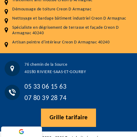
Traitement anti-mousse Creon D Armagnac
Démoussage de toiture Creon D Armagnac
Traitement hydrofuge toiture
9 € / m²
Nettoyage et bardage bâtiment industriel Creon D Armagnac
5.0
(118avis)
Spécialiste en dégrisement de terrasse et façade Creon D
Artisant local recommander
Armagnac 40240
Matériaux de qualité
Artisan peintre d'intérieur Creon D Armagnac 40240
Professionnalisme et réactivité
05 33 06 15 63
07 80 39 28 74
76 chemin de la Source
76 chemin de la Source 40180 RIVIERE-SAAS-ET-GOURBY
40180 RIVIERE-SAAS-ET-GOURBY
Vos données sont protégées
Réponse en moins de 24h
05 33 06 15 63
07 80 39 28 74
Grille tarifaire