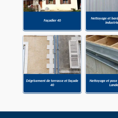
Nettoyage et bar
Façadier 40
industri
Dégrisement de terrasse et façade
Nettoyage et pose
40
Land