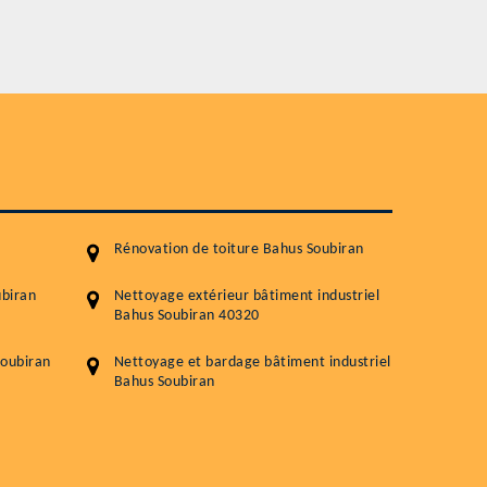
Service
Nettoyageb toiture
Démoussage toiture
Traitement hydrofuge toiture
5.0
(118avis)
Artisant local recommander
Matériaux de qualité
Rénovation de toiture Bahus Soubiran
Professionnalisme et réactivité
ubiran
Nettoyage extérieur bâtiment industriel
Bahus Soubiran 40320
05 33 06 15 63
07 80 39 
76 chemin de la Source 40180 RIVIERE
Soubiran
Nettoyage et bardage bâtiment industriel
Bahus Soubiran
GOURBY
Vos données sont protégées
Réponse en 