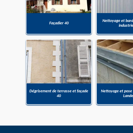
Nettoyage et bar
Façadier 40
industri
Dégrisement de terrasse et façade
Nettoyage et pose
40
Land