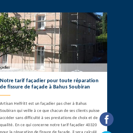
Notre tarif façadier pour toute réparation
de fissure de façade à Bahus Soubiran
Artisan Helfritt est un façadier pas cher à Bahus
Soubiran qui veille à ce que chacun de ses clients puisse
accéder sans difficulté à ses prestations de choix et de
qualité. En ce qui concerne notre tarif façadier 40320
pour la réparation de fissure de façade, il sera calculé