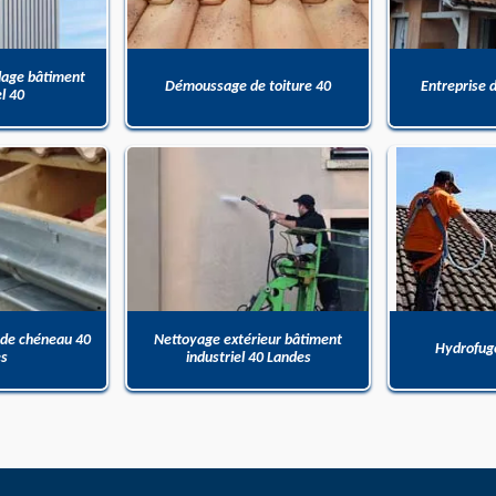
dage bâtiment
Démoussage de toiture 40
Entreprise 
el 40
 de chéneau 40
Nettoyage extérieur bâtiment
Hydrofuge
es
industriel 40 Landes