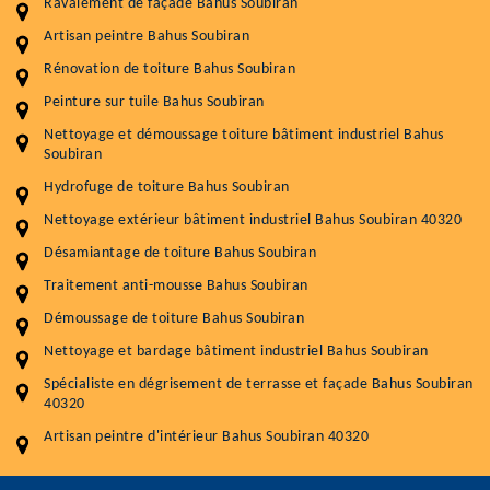
Ravalement de façade Bahus Soubiran
Artisan peintre Bahus Soubiran
Rénovation de toiture Bahus Soubiran
Entretenir votre toiture, c'est préserver sa
Peinture sur tuile Bahus Soubiran
durabilité
Nettoyage et démoussage toiture bâtiment industriel Bahus
Plus de 15 ans d'expérience en couverture et facade
Soubiran
Hydrofuge de toiture Bahus Soubiran
Service
Prix au m²
Nettoyage extérieur bâtiment industriel Bahus Soubiran 40320
Nettoyageb toiture
4 € / m²
Désamiantage de toiture Bahus Soubiran
Démoussage toiture
9 € / m²
Traitement anti-mousse Bahus Soubiran
Démoussage de toiture Bahus Soubiran
Traitement hydrofuge toiture
9 € / m²
Nettoyage et bardage bâtiment industriel Bahus Soubiran
5.0
(118avis)
Spécialiste en dégrisement de terrasse et façade Bahus Soubiran
Artisant local recommander
40320
Matériaux de qualité
Artisan peintre d'intérieur Bahus Soubiran 40320
Professionnalisme et réactivité