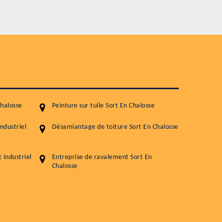
Service
Nettoyageb toiture
Démoussage toiture
Traitement hydrofuge toiture
5.0
(118avis)
Artisant local recommander
Matériaux de qualité
Chalosse
Peinture sur tuile Sort En Chalosse
Professionnalisme et réactivité
ndustriel
Désamiantage de toiture Sort En Chalosse
05 33 06 15 63
07 80 39 
76 chemin de la Source 40180 RIVIERE
industriel
Entreprise de ravalement Sort En
Chalosse
GOURBY
Vos données sont protégées
Réponse en 