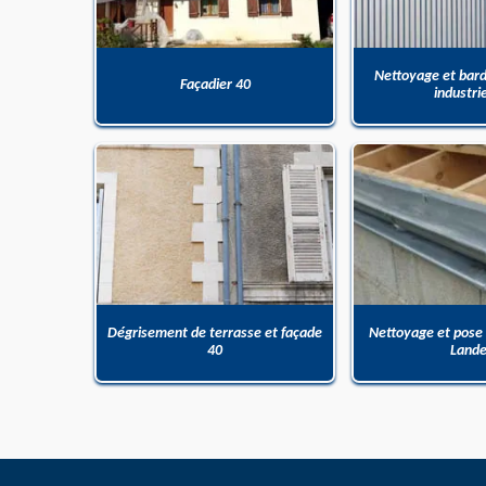
Nettoyage et bar
Façadier 40
industri
Dégrisement de terrasse et façade
Nettoyage et pose
40
Land