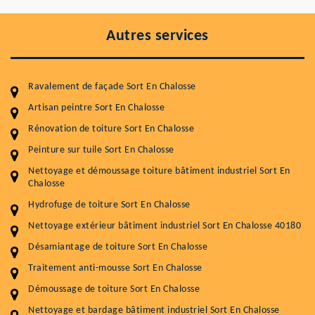
Autres services
Ravalement de façade Sort En Chalosse
Artisan peintre Sort En Chalosse
Rénovation de toiture Sort En Chalosse
Peinture sur tuile Sort En Chalosse
Entretenir votre toiture, c'est préserver sa
Nettoyage et démoussage toiture bâtiment industriel Sort En
durabilité
Chalosse
Plus de 15 ans d'expérience en couverture et facade
Hydrofuge de toiture Sort En Chalosse
Nettoyage extérieur bâtiment industriel Sort En Chalosse 40180
Service
Prix au m²
Désamiantage de toiture Sort En Chalosse
Nettoyageb toiture
4 € / m²
Traitement anti-mousse Sort En Chalosse
Démoussage toiture
9 € / m²
Démoussage de toiture Sort En Chalosse
Nettoyage et bardage bâtiment industriel Sort En Chalosse
Traitement hydrofuge toiture
9 € / m²