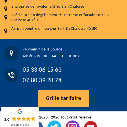
Entreprise de ravalement Sort En Chalosse
5.0
(118avis)
Spécialiste en dégrisement de terrasse et façade Sort En
Artisant local recommander
Chalosse 40180
Matériaux de qualité
Artisan peintre d'intérieur Sort En Chalosse 40180
Professionnalisme et réactivité
05 33 06 15 63
07 80 39 28 74
76 chemin de la Source
76 chemin de la Source 40180 RIVIERE-SAAS-ET-GOURBY
40180 RIVIERE-SAAS-ET-GOURBY
Vos données sont protégées
Réponse en moins de 24h
05 33 06 15 63
07 80 39 28 74
Grille tarifaire
©2023 - 2026 Tout droit réservé
5.0
Lire nos
118
avis