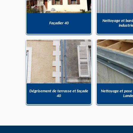
Nettoyage et bar
Façadier 40
industri
Dégrisement de terrasse et façade
Nettoyage et pose
40
Land