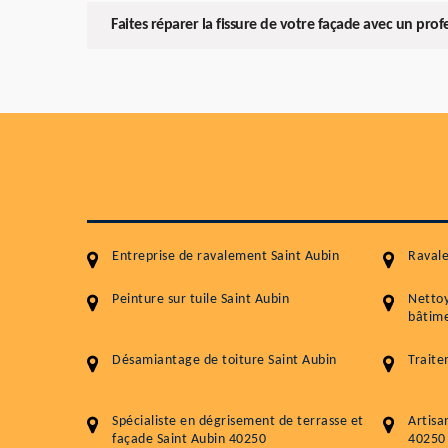
Faites réparer la fissure de votre façade avec un prof
Entreprise de ravalement Saint Aubin
Ravale
Peinture sur tuile Saint Aubin
Netto
bâtime
Désamiantage de toiture Saint Aubin
Traite
Spécialiste en dégrisement de terrasse et
Artisa
façade Saint Aubin 40250
40250