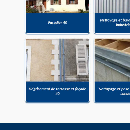
Nettoyage et bar
Façadier 40
industri
Dégrisement de terrasse et façade
Nettoyage et pose
40
Land