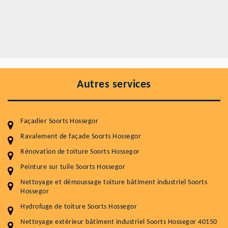
Autres services
Façadier Soorts Hossegor
Ravalement de façade Soorts Hossegor
Rénovation de toiture Soorts Hossegor
Peinture sur tuile Soorts Hossegor
Entretenir votre toiture, c'est préserver sa
Nettoyage et démoussage toiture bâtiment industriel Soorts
durabilité
Hossegor
Plus de 15 ans d'expérience en couverture et facade
Hydrofuge de toiture Soorts Hossegor
Nettoyage extérieur bâtiment industriel Soorts Hossegor 40150
Service
Prix au m²