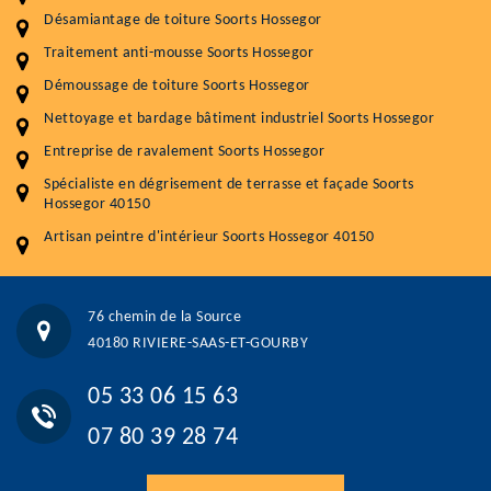
Désamiantage de toiture Soorts Hossegor
Nettoyageb toiture
4 € / m²
Traitement anti-mousse Soorts Hossegor
Démoussage toiture
9 € / m²
Démoussage de toiture Soorts Hossegor
Nettoyage et bardage bâtiment industriel Soorts Hossegor
Traitement hydrofuge toiture
9 € / m²
Entreprise de ravalement Soorts Hossegor
5.0
(118avis)
Spécialiste en dégrisement de terrasse et façade Soorts
Artisant local recommander
Hossegor 40150
Matériaux de qualité
Artisan peintre d'intérieur Soorts Hossegor 40150
Professionnalisme et réactivité
05 33 06 15 63
07 80 39 28 74
76 chemin de la Source
76 chemin de la Source 40180 RIVIERE-SAAS-ET-GOURBY
40180 RIVIERE-SAAS-ET-GOURBY
Vos données sont protégées
Réponse en moins de 24h
05 33 06 15 63
07 80 39 28 74