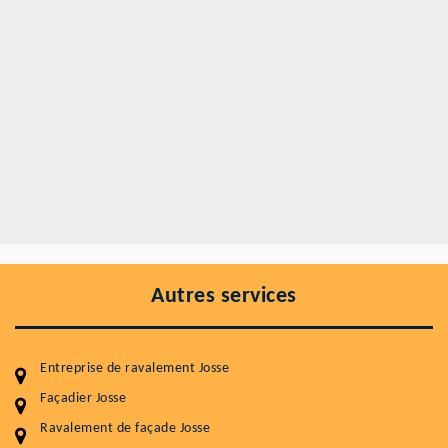
Autres services
Entreprise de ravalement Josse
Façadier Josse
Ravalement de façade Josse
Entretenir votre toiture, c'est préserver sa