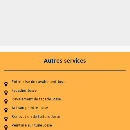
Autres services
Entreprise de ravalement Josse
Façadier Josse
Ravalement de façade Josse
Entretenir votre toiture, c'est préserver sa
durabilité
Artisan peintre Josse
Rénovation de toiture Josse
Plus de 15 ans d'expérience en couverture et facade
Peinture sur tuile Josse
Service
Prix au m²