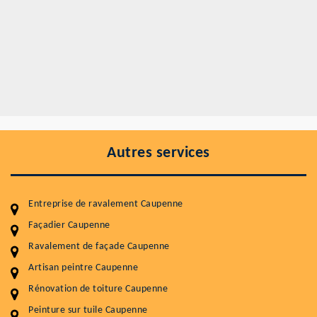
Autres services
Entreprise de ravalement Caupenne
Façadier Caupenne
Ravalement de façade Caupenne
Entretenir votre toiture, c'est préserver sa
Artisan peintre Caupenne
durabilité
Rénovation de toiture Caupenne
Plus de 15 ans d'expérience en couverture et facade
Peinture sur tuile Caupenne