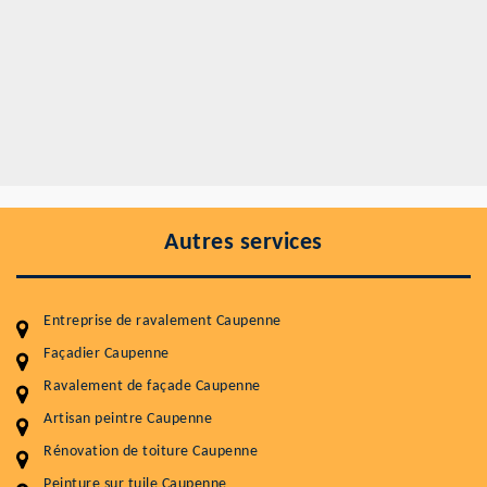
Autres services
Entreprise de ravalement Caupenne
Façadier Caupenne
Ravalement de façade Caupenne
Entretenir votre toiture, c'est préserver sa
Artisan peintre Caupenne
durabilité
Rénovation de toiture Caupenne
Plus de 15 ans d'expérience en couverture et facade
Peinture sur tuile Caupenne