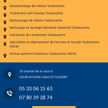
Désamiantage de toiture Toulouzette
Nettoyageb toiture
4 € / m²
Traitement anti-mousse Toulouzette
Démoussage toiture
9 € / m²
Démoussage de toiture Toulouzette
Nettoyage et bardage bâtiment industriel Toulouzette
Traitement hydrofuge toiture
9 € / m²
Entreprise de ravalement Toulouzette
5.0
(118avis)
Spécialiste en dégrisement de terrasse et façade Toulouzette
Artisant local recommander
40250
Matériaux de qualité
Artisan peintre d'intérieur Toulouzette 40250
Professionnalisme et réactivité
05 33 06 15 63
07 80 39 28 74
76 chemin de la Source
76 chemin de la Source 40180 RIVIERE-SAAS-ET-GOURBY
40180 RIVIERE-SAAS-ET-GOURBY
Vos données sont protégées
Réponse en moins de 24h
05 33 06 15 63
07 80 39 28 74