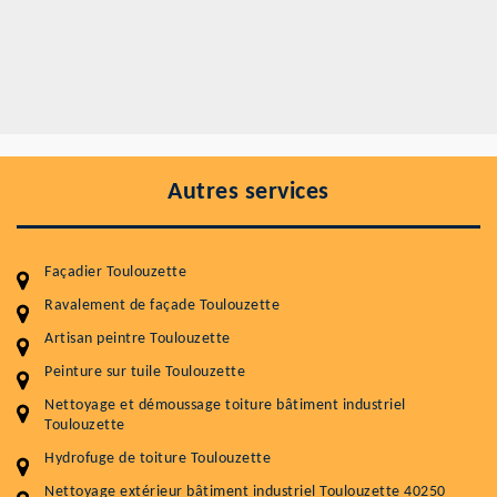
Autres services
Façadier Toulouzette
Ravalement de façade Toulouzette
Artisan peintre Toulouzette
Peinture sur tuile Toulouzette
Entretenir votre toiture, c'est préserver sa
Nettoyage et démoussage toiture bâtiment industriel
durabilité
Toulouzette
Plus de 15 ans d'expérience en couverture et facade
Hydrofuge de toiture Toulouzette
Nettoyage extérieur bâtiment industriel Toulouzette 40250
Service
Prix au m²